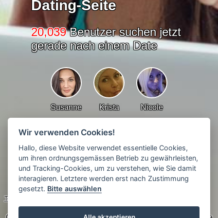
Dating-Seite
20,039
Benutzer suchen jetzt
gerade nach einem Date
Susanne
Krista
Nicole
Wir verwenden Cookies!
Hallo, diese Website verwendet essentielle Cookies,
Sabrina
Annette
Simone
um ihren ordnungsgemässen Betrieb zu gewährleisten,
und Tracking-Cookies, um zu verstehen, wie Sie damit
interagieren. Letztere werden erst nach Zustimmung
© 2017 - 2026 Dateefy
gesetzt.
Bitte auswählen
Technischer Support
Impressum
AGB
Datenschutz-Bestimmungen
CB Media Ltd., Spaces Business Center Elstow Road, Suite
Alle akzeptieren