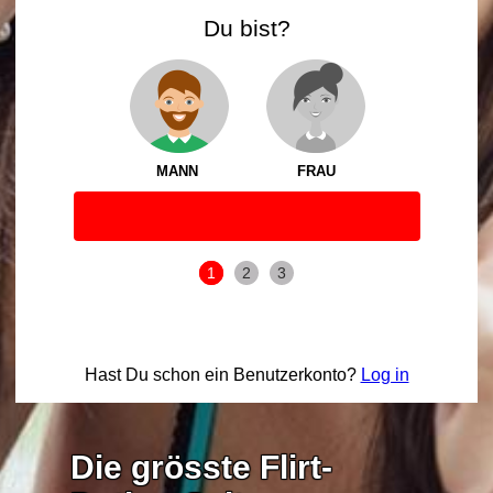
Du bist?
MANN
FRAU
1
2
3
Hast Du schon ein Benutzerkonto?
Log in
Die grösste Flirt-